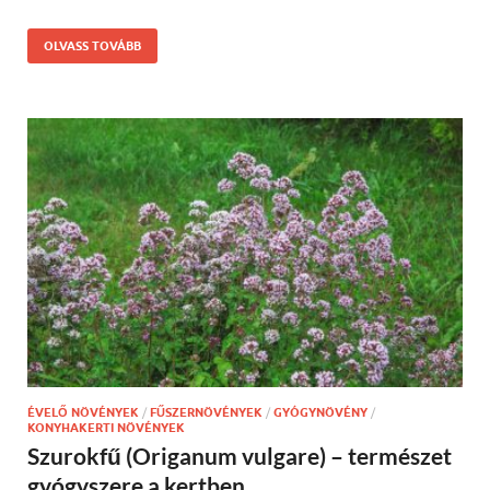
OLVASS TOVÁBB
ÉVELŐ NÖVÉNYEK
/
FŰSZERNÖVÉNYEK
/
GYÓGYNÖVÉNY
/
KONYHAKERTI NÖVÉNYEK
Szurokfű (Origanum vulgare) – természet
gyógyszere a kertben