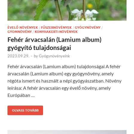
ÉVELŐ NÖVÉNYEK
/
FŰSZERNÖVÉNYEK
/
GYÓGYNÖVÉNY
/
GYOMNÖVÉNY
/
KONYHAKERTI NÖVÉNYEK
Fehér árvacsalán (Lamium album)
gyógyító tulajdonságai
2023.09.29.
-
by
Gyógynövényeink
Fehér árvacsalán (Lamium album) tulajdonságai A fehér
árvacsalán (Lamium album) egy gyógynövény, amely
régóta ismert és használt a népi gyógyászatban. Növény
leírása: A fehér árvacsalán egy évelő növény, amely
Európában …
OLVASS TOVÁBB