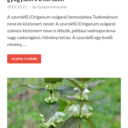
2023.10.21.
-
by
Gyógynövényeink
A szurokfű (Origanum vulgare) bemutatása Tudományos
neve és közismert nevei: A szurokfű (Origanum vulgare)
számos közismert neve is létezik, például vadmajoránna
vagy vadoregánó. Növényi leírás: A szurokfű egy évelő
növény, …
OLVASS TOVÁBB