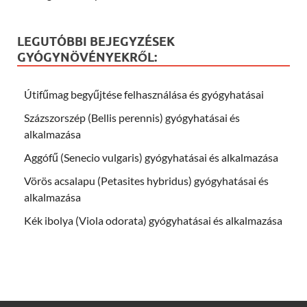
LEGUTÓBBI BEJEGYZÉSEK
GYÓGYNÖVÉNYEKRŐL:
Útifűmag begyűjtése felhasználása és gyógyhatásai
Százszorszép (Bellis perennis) gyógyhatásai és
alkalmazása
Aggófű (Senecio vulgaris) gyógyhatásai és alkalmazása
Vörös acsalapu (Petasites hybridus) gyógyhatásai és
alkalmazása
Kék ibolya (Viola odorata) gyógyhatásai és alkalmazása