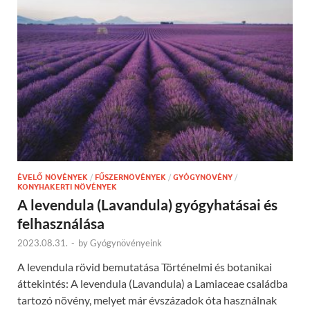
ÉVELŐ NÖVÉNYEK
/
FŰSZERNÖVÉNYEK
/
GYÓGYNÖVÉNY
/
KONYHAKERTI NÖVÉNYEK
A levendula (Lavandula) gyógyhatásai és
felhasználása
2023.08.31.
-
by
Gyógynövényeink
A levendula rövid bemutatása Történelmi és botanikai
áttekintés: A levendula (Lavandula) a Lamiaceae családba
tartozó növény, melyet már évszázadok óta használnak