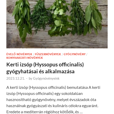
ÉVELŐ NÖVÉNYEK
/
FŰSZERNÖVÉNYEK
/
GYÓGYNÖVÉNY
/
KONYHAKERTI NÖVÉNYEK
Kerti izsóp (Hyssopus officinalis)
gyógyhatásai és alkalmazása
2023.12.21.
-
by
Gyógynövényeink
A kerti izsóp (Hyssopus officinalis) bemutatása A kerti
izsóp (Hyssopus officinalis) egy sokoldalúan
hasznosítható gyógynövény, melyet évszázadok óta
használnak gyógyászati és kulináris célokra egyaránt.
Eredete a mediterrán régióhoz kötődik, és …