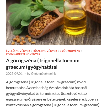
ÉVELŐ NÖVÉNYEK
/
FŰSZERNÖVÉNYEK
/
GYÓGYNÖVÉNY
/
KONYHAKERTI NÖVÉNYEK
A görögszéna (Trigonella foenum-
graecum) gyógyhatásai
2023.09.01.
-
by
Gyógynövényeink
A görögszéna (Trigonella foenum-graecum) rövid
bemutatása Az emberiség évszázadok óta használ
gyógynövényeket és természetes összetevőket az
egészség megőrzésére és betegségek kezelésére. Ebben a
kontextusban a görögszéna (Trigonella foenum-graecum)