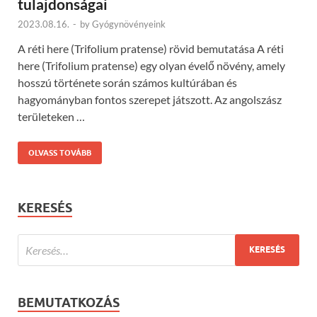
tulajdonságai
2023.08.16.
-
by
Gyógynövényeink
A réti here (Trifolium pratense) rövid bemutatása A réti
here (Trifolium pratense) egy olyan évelő növény, amely
hosszú története során számos kultúrában és
hagyományban fontos szerepet játszott. Az angolszász
területeken …
OLVASS TOVÁBB
KERESÉS
BEMUTATKOZÁS