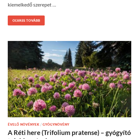
kiemelkedő szerepet …
OLVASS TOVÁBB
ÉVELŐ NÖVÉNYEK
/
GYÓGYNÖVÉNY
A Réti here (Trifolium pratense) – gyógyító