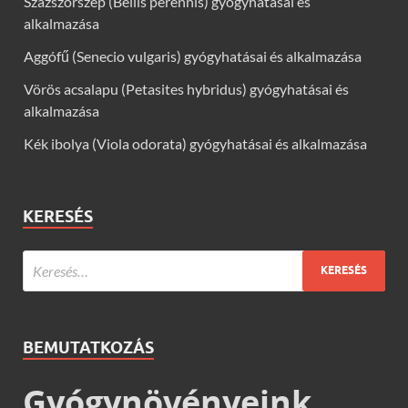
Százszorszép (Bellis perennis) gyógyhatásai és
alkalmazása
Aggófű (Senecio vulgaris) gyógyhatásai és alkalmazása
Vörös acsalapu (Petasites hybridus) gyógyhatásai és
alkalmazása
Kék ibolya (Viola odorata) gyógyhatásai és alkalmazása
KERESÉS
BEMUTATKOZÁS
Gyógynövényeink