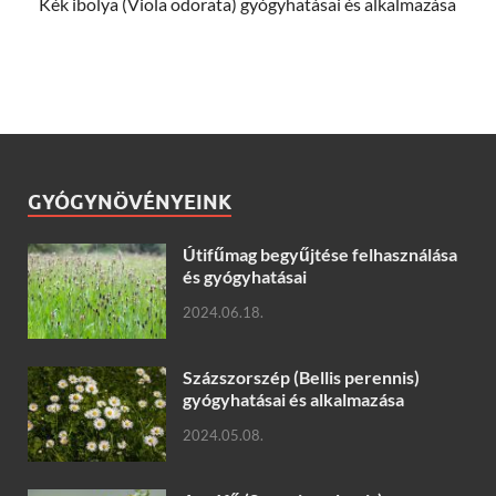
Kék ibolya (Viola odorata) gyógyhatásai és alkalmazása
GYÓGYNÖVÉNYEINK
Útifűmag begyűjtése felhasználása
és gyógyhatásai
2024.06.18.
Százszorszép (Bellis perennis)
gyógyhatásai és alkalmazása
2024.05.08.