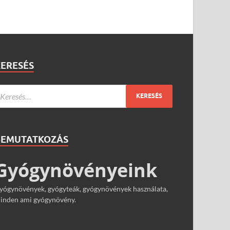
KERESÉS
BEMUTATKOZÁS
Gyógynövényeink
yógynövények, gyógyteák, gyógynövények használata,
inden ami gyógynövény.