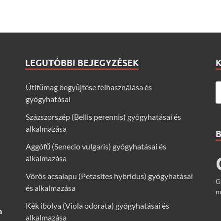
LEGUTÓBBI BEJEGYZÉSEK
Útifűmag begyűjtése felhasználása és
gyógyhatásai
Százszorszép (Bellis perennis) gyógyhatásai és
alkalmazása
Aggófű (Senecio vulgaris) gyógyhatásai és
alkalmazása
Vörös acsalapu (Petasites hybridus) gyógyhatásai
G
és alkalmazása
m
Kék ibolya (Viola odorata) gyógyhatásai és
a
alkalmazása