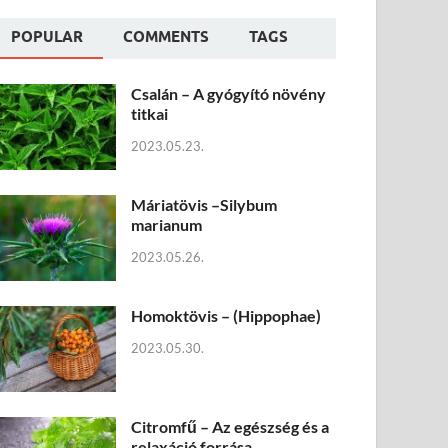
POPULAR
COMMENTS
TAGS
Csalán – A gyógyító növény
titkai
2023.05.23.
Máriatövis –Silybum
marianum
2023.05.26.
Homoktövis – (Hippophae)
2023.05.30.
Citromfű – Az egészség és a
relaxáció forrása