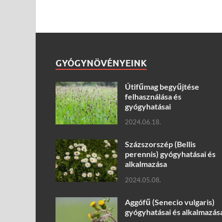
GYÓGYNÖVÉNYEINK
Útifűmag begyűjtése
felhasználása és
gyógyhatásai
2024.06.18.
Százszorszép (Bellis
perennis) gyógyhatásai és
alkalmazása
2024.05.08.
Aggófű (Senecio vulgaris)
gyógyhatásai és alkalmazás