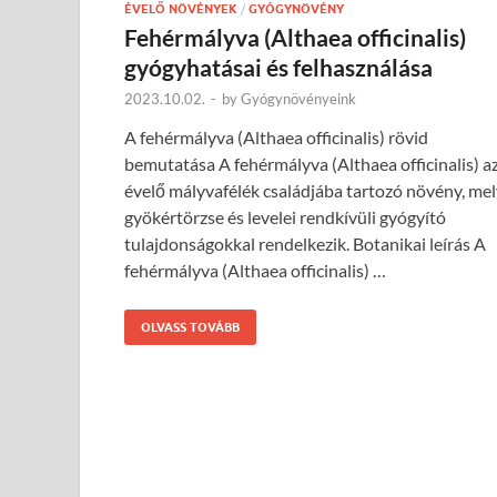
ÉVELŐ NÖVÉNYEK
/
GYÓGYNÖVÉNY
Fehérmályva (Althaea officinalis)
gyógyhatásai és felhasználása
2023.10.02.
-
by
Gyógynövényeink
A fehérmályva (Althaea officinalis) rövid
bemutatása A fehérmályva (Althaea officinalis) a
évelő mályvafélék családjába tartozó növény, mel
gyökértörzse és levelei rendkívüli gyógyító
tulajdonságokkal rendelkezik. Botanikai leírás A
fehérmályva (Althaea officinalis) …
OLVASS TOVÁBB