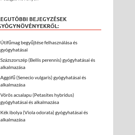
LEGUTÓBBI BEJEGYZÉSEK
GYÓGYNÖVÉNYEKRŐL:
Útifűmag begyűjtése felhasználása és
gyógyhatásai
Százszorszép (Bellis perennis) gyógyhatásai és
alkalmazása
Aggófű (Senecio vulgaris) gyógyhatásai és
alkalmazása
Vörös acsalapu (Petasites hybridus)
gyógyhatásai és alkalmazása
Kék ibolya (Viola odorata) gyógyhatásai és
alkalmazása