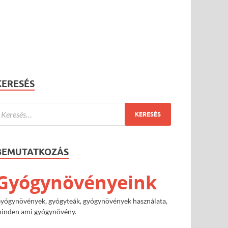
KERESÉS
BEMUTATKOZÁS
Gyógynövényeink
yógynövények, gyógyteák, gyógynövények használata,
inden ami gyógynövény.