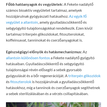
Főbb hatóanyagok és vegyületek:
A Fekete nadálytő
számos bioaktív vegyületet tartalmaz, amelyek
hozzájárulnak gyógyászati ​​hatásaihoz.
Az egyik fő
vegyület a allantoin
, amely gyulladáscsökkentő és
sebgyógyító tulajdonságokkal rendelkezik. Ezen kívül
tartalmaz triterpén glikozidokat, fitoszterolokat,
koffeinsavat, tanninokat és cserzőanyagokat is.
Egészségügyi előnyök és hatásmechanizmus:
Az
allantoin különösen fontos
a Fekete nadálytő gyógyító
hatásaiban. Gyulladáscsökkentő és sebgyógyító
tulajdonságai révén elősegíti a sebek gyorsabb
gyógyulását és a bőr regenerációját. A
triterpén
glikozidok
és
fitoszterolok
is hozzájárulnak a gyulladáscsökkentő
hatásokhoz, míg a tanninok és cserzőanyagok segíthetnek
a sebek sterilizálásában és a vérzés csillapításában.