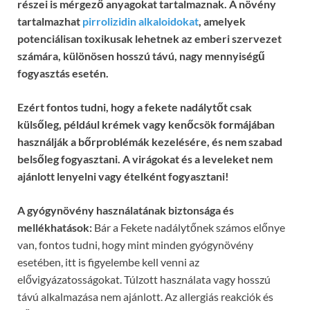
részei is mérgező anyagokat tartalmaznak. A növény
tartalmazhat
pirrolizidin alkaloidokat
, amelyek
potenciálisan toxikusak lehetnek az emberi szervezet
számára, különösen hosszú távú, nagy mennyiségű
fogyasztás esetén.
Ezért fontos tudni, hogy a fekete nadálytőt csak
külsőleg, például krémek vagy kenőcsök formájában
használják a bőrproblémák kezelésére, és nem szabad
belsőleg fogyasztani. A virágokat és a leveleket nem
ajánlott lenyelni vagy ételként fogyasztani!
A gyógynövény használatának biztonsága és
mellékhatások:
Bár a Fekete nadálytőnek számos előnye
van, fontos tudni, hogy mint minden gyógynövény
esetében, itt is figyelembe kell venni az
elővigyázatosságokat. Túlzott használata vagy hosszú
távú alkalmazása nem ajánlott. Az allergiás reakciók és