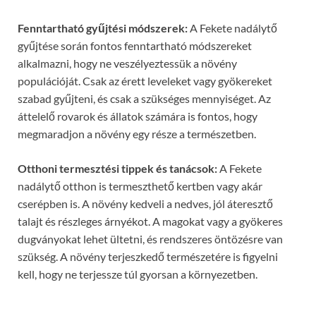
Fenntartható gyűjtési módszerek:
A Fekete nadálytő
gyűjtése során fontos fenntartható módszereket
alkalmazni, hogy ne veszélyeztessük a növény
populációját. Csak az érett leveleket vagy gyökereket
szabad gyűjteni, és csak a szükséges mennyiséget. Az
áttelelő rovarok és állatok számára is fontos, hogy
megmaradjon a növény egy része a természetben.
Otthoni termesztési tippek és tanácsok:
A Fekete
nadálytő otthon is termeszthető kertben vagy akár
cserépben is. A növény kedveli a nedves, jól áteresztő
talajt és részleges árnyékot. A magokat vagy a gyökeres
dugványokat lehet ültetni, és rendszeres öntözésre van
szükség. A növény terjeszkedő természetére is figyelni
kell, hogy ne terjessze túl gyorsan a környezetben.