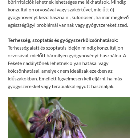
bőrirritációk lehetnek lehetséges mellékhatások. Mindig
konzultáljon orvosával vagy szakértővel, mielőtt új
gyógynövényt kezd használni, különösen, ha már meglévő
egészségügyi problémái vannak vagy gyógyszereket szed.
Terhesség, szoptatás és gyógyszerkölcsönhatások:
Terhesség alatt és szoptatás idején mindig konzultáljon
orvosával, mielőtt bármilyen gyógynövényt használna. A
Fekete nadálytőnek lehetnek olyan hatásai vagy
kölcsönhatásai, amelyek nem ideálisak ezekben az
időszakokban. Emellett figyelmesen kell eljárni, ha más
gyógyszerekkel vagy terápiákkal együtt használják.