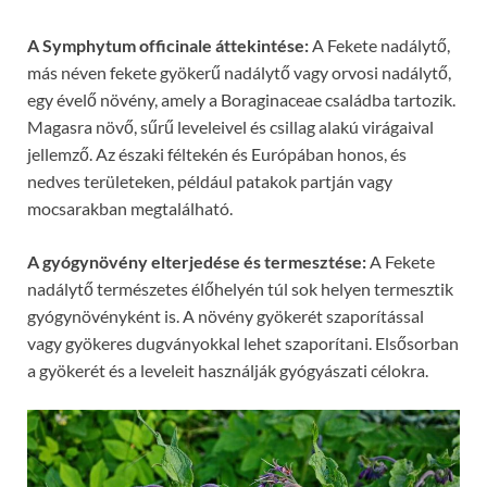
A Symphytum officinale áttekintése:
A Fekete nadálytő,
más néven fekete gyökerű nadálytő vagy orvosi nadálytő,
egy évelő növény, amely a Boraginaceae családba tartozik.
Magasra növő, sűrű leveleivel és csillag alakú virágaival
jellemző. Az északi féltekén és Európában honos, és
nedves területeken, például patakok partján vagy
mocsarakban megtalálható.
A gyógynövény elterjedése és termesztése:
A Fekete
nadálytő természetes élőhelyén túl sok helyen termesztik
gyógynövényként is. A növény gyökerét szaporítással
vagy gyökeres dugványokkal lehet szaporítani. Elsősorban
a gyökerét és a leveleit használják gyógyászati ​​célokra.