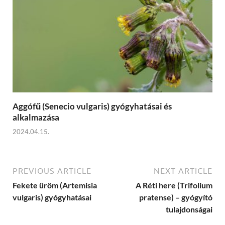
Aggófű (Senecio vulgaris) gyógyhatásai és
alkalmazása
2024.04.15.
PREVIOUS ARTICLE
NEXT ARTICLE
Fekete üröm (Artemisia
A Réti here (Trifolium
vulgaris) gyógyhatásai
pratense) – gyógyító
tulajdonságai