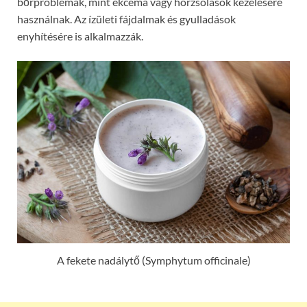
bőrproblémák, mint ekcéma vagy horzsolások kezelésére
használnak. Az ízületi fájdalmak és gyulladások
enyhítésére is alkalmazzák.
A fekete nadálytő (Symphytum officinale)