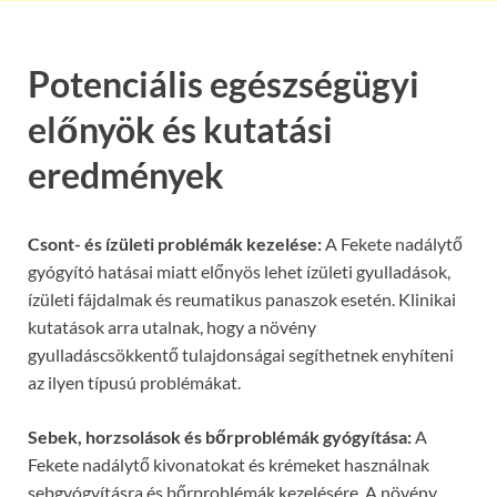
Potenciális egészségügyi
előnyök és kutatási
eredmények
Csont- és ízületi problémák kezelése:
A Fekete nadálytő
gyógyító hatásai miatt előnyös lehet ízületi gyulladások,
ízületi fájdalmak és reumatikus panaszok esetén. Klinikai
kutatások arra utalnak, hogy a növény
gyulladáscsökkentő tulajdonságai segíthetnek enyhíteni
az ilyen típusú problémákat.
Sebek, horzsolások és bőrproblémák gyógyítása:
A
Fekete nadálytő kivonatokat és krémeket használnak
sebgyógyításra és bőrproblémák kezelésére. A növény