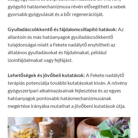
gyógyító hatásmechanizmusa révén elősegítheti a sebek
gyorsabb gyógyulását és a bőr regenerációját.
Gyulladáscsökkentő és fájdalomcsillapító hatások:
Az
allantoin és más hatóanyagok gyulladáscsökkentő
tulajdonságai miatt a Fekete nadálytő enyhítheti az
általános gyulladásokat és fájdalmakat, például
izomfájdalmakat vagy fejfájást.
Lehetőségek és jövőbeli kutatások:
A Fekete nadálytő
terápiás potenciálja további kutatásokat kíván. A növény
gyógyszeripari alkalmazásainak fejlesztése és az egyes
hatóanyagok pontosabb hatásmechanizmusának
megértése irányába mutathat a jövőbeni kutatások útja.