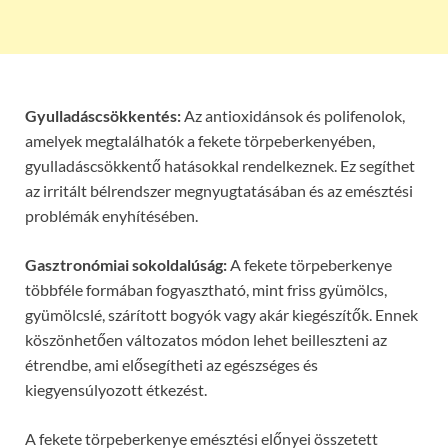
Gyulladáscsökkentés:
Az antioxidánsok és polifenolok,
amelyek megtalálhatók a fekete törpeberkenyében,
gyulladáscsökkentő hatásokkal rendelkeznek. Ez segíthet
az irritált bélrendszer megnyugtatásában és az emésztési
problémák enyhítésében.
Gasztronómiai sokoldalúság:
A fekete törpeberkenye
többféle formában fogyasztható, mint friss gyümölcs,
gyümölcslé, szárított bogyók vagy akár kiegészítők. Ennek
köszönhetően változatos módon lehet beilleszteni az
étrendbe, ami elősegítheti az egészséges és
kiegyensúlyozott étkezést.
A fekete törpeberkenye emésztési előnyei összetett