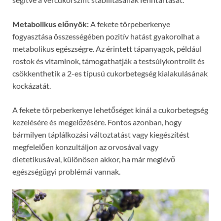
Metabolikus előnyök:
A fekete törpeberkenye
fogyasztása összességében pozitív hatást gyakorolhat a
metabolikus egészségre. Az érintett tápanyagok, például
rostok és vitaminok, támogathatják a testsúlykontrollt és
csökkenthetik a 2-es típusú cukorbetegség kialakulásának
kockázatát.
A fekete törpeberkenye lehetőséget kínál a cukorbetegség
kezelésére és megelőzésére. Fontos azonban, hogy
bármilyen táplálkozási változtatást vagy kiegészítést
megfelelően konzultáljon az orvosával vagy
dietetikusával, különösen akkor, ha már meglévő
egészségügyi problémái vannak.