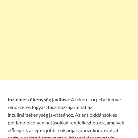
Inzulinérzékenység javítása:
A fekete törpeberkenye
rendszeres fogyasztása hozzájárulhat az
inzulinérzékenység javításához. Az antioxidánsok és
polifenolok olyan hatásokkal rendelkezhetnek, amelyek
elősegítik a sejtek jobb reakcióját az inzulinra, ezáltal
segítve a vércukorszint stabilitásának fenntartását.