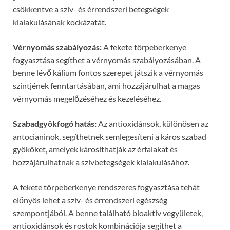
csökkentve a szív- és érrendszeri betegségek
kialakulásának kockázatát.
Vérnyomás szabályozás:
A fekete törpeberkenye
fogyasztása segíthet a vérnyomás szabályozásában. A
benne lévő kálium fontos szerepet játszik a vérnyomás
szintjének fenntartásában, ami hozzájárulhat a magas
vérnyomás megelőzéséhez és kezeléséhez.
Szabadgyökfogó hatás:
Az antioxidánsok, különösen az
antocianinok, segíthetnek semlegesíteni a káros szabad
gyököket, amelyek károsíthatják az érfalakat és
hozzájárulhatnak a szívbetegségek kialakulásához.
A fekete törpeberkenye rendszeres fogyasztása tehát
előnyös lehet a szív- és érrendszeri egészség
szempontjából. A benne található bioaktív vegyületek,
antioxidánsok és rostok kombinációja segíthet a