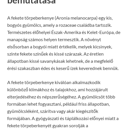
A fekete törpeberkenye (Aronia melanocarpa) egy kis,
bogyós gyümölcs, amely a rozaceae családba tartozik.
Természetes élőhelyei Észak-Amerika és Kelet-Európa, de
manapság számos helyen termesztik. A növényt
elsősorban a bogyói miatt értékelik, melyek kicsinyek,
szinte fekete színűek és kissé szárazak. Az éretlen
állapotban kissé savanykásak lehetnek, de a megfelelő
érési szakaszban édes és keserű ízek keverednek bennük.
A fekete törpeberkenye kiválóan alkalmazkodik
különböző klímákhoz és talajokhoz, ami hozzájárult
elterjedéséhez és népszerűségéhez. A gyümölcsöt több
formában lehet fogyasztani, például friss állapotban,
gyümölcsléként, szárítva vagy akár kiegészítők
formájában. A gyógyászati és táplálkozási előnyei miatt a
fekete törpeberkenyét gyakran sorolják a