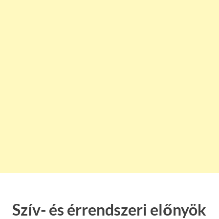
Szív- és érrendszeri előnyök