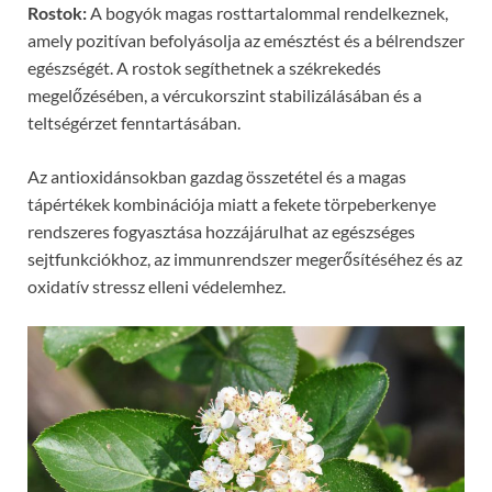
Rostok:
A bogyók magas rosttartalommal rendelkeznek,
amely pozitívan befolyásolja az emésztést és a bélrendszer
egészségét. A rostok segíthetnek a székrekedés
megelőzésében, a vércukorszint stabilizálásában és a
teltségérzet fenntartásában.
Az antioxidánsokban gazdag összetétel és a magas
tápértékek kombinációja miatt a fekete törpeberkenye
rendszeres fogyasztása hozzájárulhat az egészséges
sejtfunkciókhoz, az immunrendszer megerősítéséhez és az
oxidatív stressz elleni védelemhez.