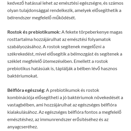
kedvező hatással lehet az emésztési egészségre, és számos
olyan tulajdonsággal rendelkezik, amelyek elősegíthetik a
bélrendszer megfelelő működését.
Rostok és prebiotikumok:
A fekete törpeberkenye magas
rosttartalma hozzájárulhat az emésztési folyamatok
szabályozásához. A rostok segítenek megelőzni a
székrekedést, mivel elősegítik a bélmozgást és segítenek a
széklet megfelelő ütemezésében. Emellett a rostok
prebiotikus hatásúak is, táplálják a bélben lévő hasznos
baktériumokat.
Bélflóra egészség:
A prebiotikumok és rostok
kombinációja elősegítheti a jó baktériumok növekedését a
vastagbélben, ami hozzájárulhat az egészséges bélflóra
kialakulásához. Az egészséges bélflóra fontos a megfelelő
emésztéshez, az immunrendszer erősítéséhez és az
anyagcseréhez.