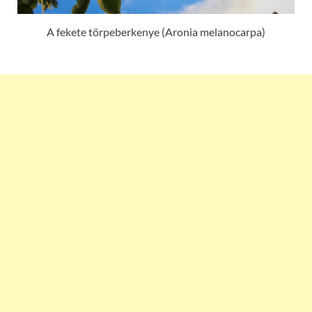
A fekete törpeberkenye (Aronia melanocarpa)