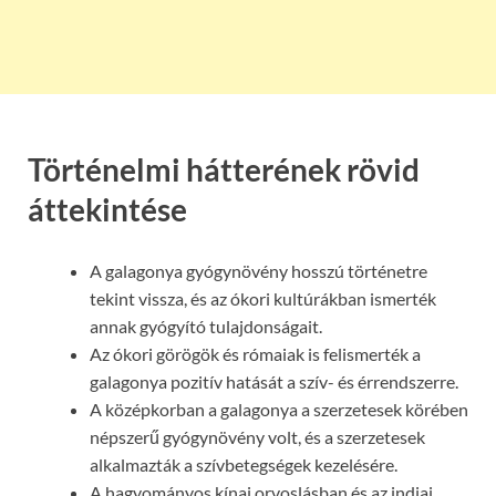
Történelmi hátterének rövid
áttekintése
A galagonya gyógynövény hosszú történetre
tekint vissza, és az ókori kultúrákban ismerték
annak gyógyító tulajdonságait.
Az ókori görögök és rómaiak is felismerték a
galagonya pozitív hatását a szív- és érrendszerre.
A középkorban a galagonya a szerzetesek körében
népszerű gyógynövény volt, és a szerzetesek
alkalmazták a szívbetegségek kezelésére.
A hagyományos kínai orvoslásban és az indiai