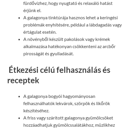
fürdővízhez, hogy nyugtató és relaxáló hatást
érjünk el.
A galagonya tinktúrája hasznos lehet a keringési
problémák enyhítésére, például a lábdagadás vagy
értágulat esetén.
A növényből készült pakolások vagy krémek
alkalmazása hatékonyan csökkenteni az arcbőr
pirosságát és gyulladását.
Étkezési célú felhasználás és
receptek
A galagonya bogyói hagyományosan
felhasználhatók lekvárok, szörpök és likőrök
készítéséhez.
A friss vagy szárított galagonya gyümölcsöket
hozzáadhatjuk gyümölcssalátákhoz, müzlikhez