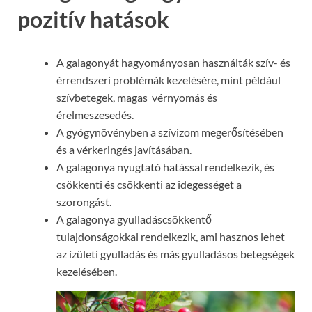
pozitív hatások
A galagonyát hagyományosan használták szív- és
érrendszeri problémák kezelésére, mint például
szívbetegek, magas vérnyomás és
érelmeszesedés.
A gyógynövényben a szívizom megerősítésében
és a vérkeringés javításában.
A galagonya nyugtató hatással rendelkezik, és
csökkenti és csökkenti az idegességet a
szorongást.
A galagonya gyulladáscsökkentő
tulajdonságokkal rendelkezik, ami hasznos lehet
az ízületi gyulladás és más gyulladásos betegségek
kezelésében.