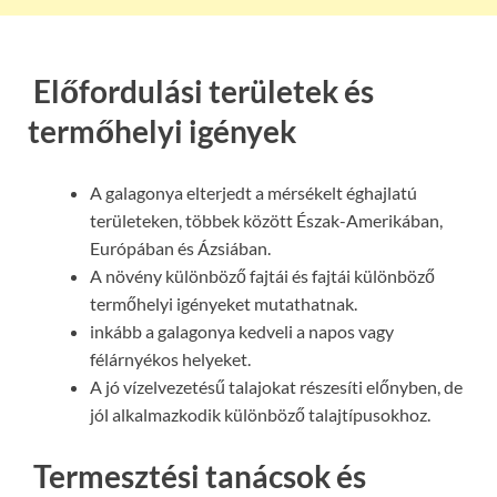
Előfordulási területek és
termőhelyi igények
A galagonya elterjedt a mérsékelt éghajlatú
területeken, többek között Észak-Amerikában,
Európában és Ázsiában.
A növény különböző fajtái és fajtái különböző
termőhelyi igényeket mutathatnak.
inkább a galagonya kedveli a napos vagy
félárnyékos helyeket.
A jó vízelvezetésű talajokat részesíti előnyben, de
jól alkalmazkodik különböző talajtípusokhoz.
Termesztési tanácsok és