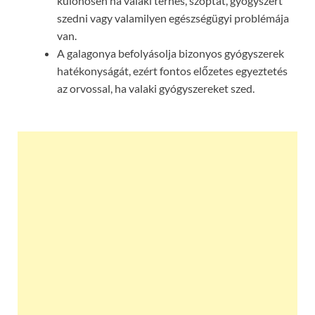
különösen ha valaki terhes, szoptat, gyógyszert
szedni vagy valamilyen egészségügyi problémája
van.
A galagonya befolyásolja bizonyos gyógyszerek
hatékonyságát, ezért fontos előzetes egyeztetés
az orvossal, ha valaki gyógyszereket szed.