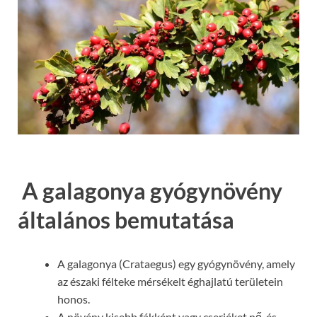
A galagonya gyógynövény
általános bemutatása
A galagonya (Crataegus) egy gyógynövény, amely
az északi félteke mérsékelt éghajlatú területein
honos.
A növény kisebb fákként vagy cserjéket nő, és