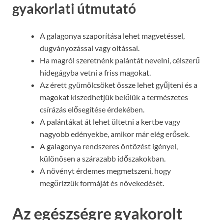
gyakorlati útmutató
A galagonya szaporítása lehet magvetéssel,
dugványozással vagy oltással.
Ha magról szeretnénk palántát nevelni, célszerű
hidegágyba vetni a friss magokat.
Az érett gyümölcsöket össze lehet gyűjteni és a
magokat kiszedhetjük belőlük a természetes
csírázás elősegítése érdekében.
A palántákat át lehet ültetni a kertbe vagy
nagyobb edényekbe, amikor már elég erősek.
A galagonya rendszeres öntözést igényel,
különösen a szárazabb időszakokban.
A növényt érdemes megmetszeni, hogy
megőrizzük formáját és növekedését.
Az egészségre gyakorolt ​​