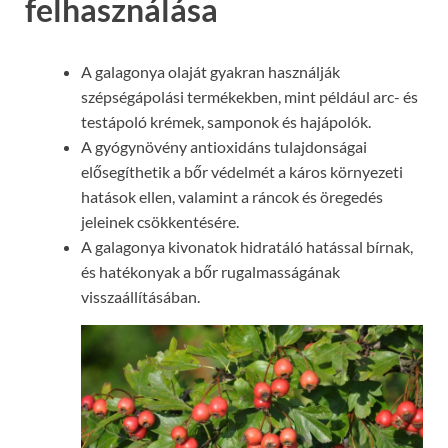
felhasználása
A galagonya olaját gyakran használják
szépségápolási termékekben, mint például arc- és
testápoló krémek, samponok és hajápolók.
A gyógynövény antioxidáns tulajdonságai
elősegíthetik a bőr védelmét a káros környezeti
hatások ellen, valamint a ráncok és öregedés
jeleinek csökkentésére.
A galagonya kivonatok hidratáló hatással bírnak,
és hatékonyak a bőr rugalmasságának
visszaállításában.