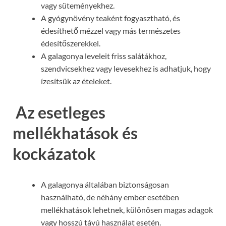
vagy süteményekhez.
A gyógynövény teaként fogyasztható, és
édesíthető mézzel vagy más természetes
édesítőszerekkel.
A galagonya leveleit friss salátákhoz,
szendvicsekhez vagy levesekhez is adhatjuk, hogy
ízesítsük az ételeket.
Az esetleges
mellékhatások és
kockázatok
A galagonya általában biztonságosan
használható, de néhány ember esetében
mellékhatások lehetnek, különösen magas adagok
vagy hosszú távú használat esetén.