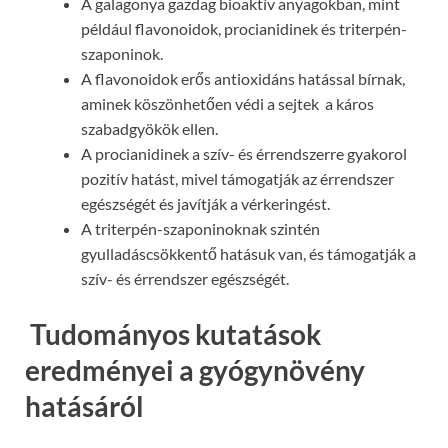
A galagonya gazdag bioaktív anyagokban, mint
például flavonoidok, procianidinek és triterpén-
szaponinok.
A flavonoidok erős antioxidáns hatással bírnak,
aminek köszönhetően védi a sejtek a káros
szabadgyökök ellen.
A procianidinek a szív- és érrendszerre gyakorol ​​
pozitív hatást, mivel támogatják az érrendszer
egészségét és javítják a vérkeringést.
A triterpén-szaponinoknak szintén
gyulladáscsökkentő hatásuk van, és támogatják a
szív- és érrendszer egészségét.
Tudományos kutatások
eredményei a gyógynövény
hatásáról