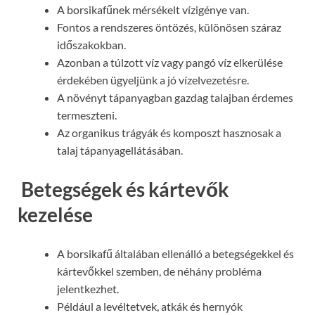
A borsikafűnek mérsékelt vízigénye van.
Fontos a rendszeres öntözés, különösen száraz
időszakokban.
Azonban a túlzott víz vagy pangó víz elkerülése
érdekében ügyeljünk a jó vízelvezetésre.
A növényt tápanyagban gazdag talajban érdemes
termeszteni.
Az organikus trágyák és komposzt hasznosak a
talaj tápanyagellátásában.
Betegségek és kártevők
kezelése
A borsikafű általában ellenálló a betegségekkel és
kártevőkkel szemben, de néhány probléma
jelentkezhet.
Például a levéltetvek, atkák és hernyók