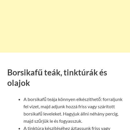
Borsikafű teák, tinktúrák és
olajok
A borsikafű teája könnyen elkészíthető: forraljunk
fel vizet, majd adjunk hozzá friss vagy szárított
borsikafű leveleket. Hagyjuk állni néhány percig,
majd szűrjük le és fogyasszuk.
A tinktúra készítéséhez áztassunk friss vagy