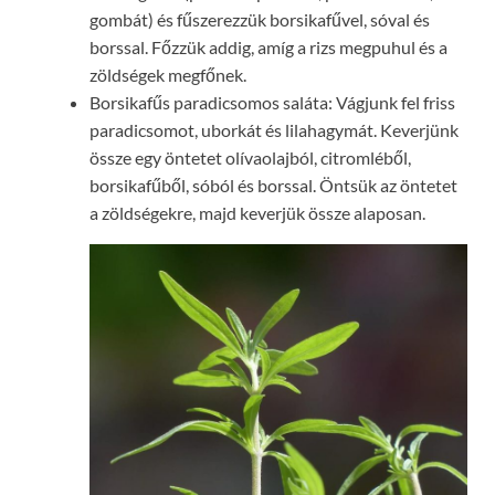
gombát) és fűszerezzük borsikafűvel, sóval és
borssal. Főzzük addig, amíg a rizs megpuhul és a
zöldségek megfőnek.
Borsikafűs paradicsomos saláta: Vágjunk fel friss
paradicsomot, uborkát és lilahagymát. Keverjünk
össze egy öntetet olívaolajból, citromléből,
borsikafűből, sóból és borssal. Öntsük az öntetet
a zöldségekre, majd keverjük össze alaposan.