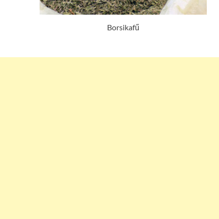
Borsikafű