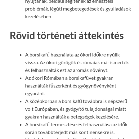
nyújtanak, például segítenek az emésztési
problémák, légúti megbetegedések és gyulladások
kezelésében.
Rövid történeti áttekintés
A borsikafű használata az ókori időkre nyúlik
vissza. Az ókori görögök és rómaiak már ismerték
és felhasználták ezt az aromás növényt.
Az ókori Rómában a borsikafüvet gyakran
használták fűszerként és gyógynövényként
egyaránt.
A középkorban a borsikafű továbbra is népszerű
volt Európában, és gyógyító tulajdonságai miatt
gyakran használták a betegségek kezelésére.
A borsikafű termesztése és felhasználása az idők
során továbbterjedt más kontinensekre is.