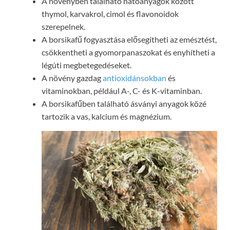
A növényben található hatóanyagok között
thymol, karvakrol, cimol és flavonoidok
szerepelnek.
A borsikafű fogyasztása elősegítheti az emésztést,
csökkentheti a gyomorpanaszokat és enyhítheti a
légúti megbetegedéseket.
A növény gazdag
antioxidánsokban
és
vitaminokban, például A-, C- és K-vitaminban.
A borsikafűben található ásványi anyagok közé
tartozik a vas, kalcium és magnézium.