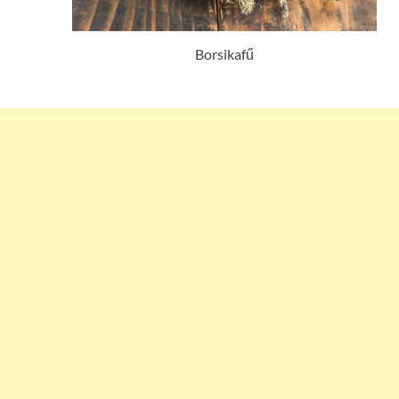
Borsikafű