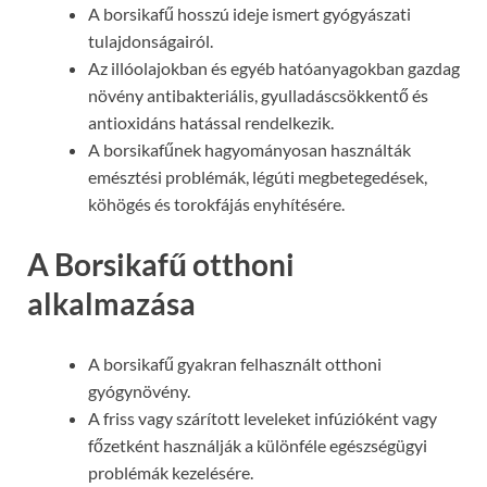
A borsikafű hosszú ideje ismert gyógyászati
tulajdonságairól.
Az illóolajokban és egyéb hatóanyagokban gazdag
növény antibakteriális, gyulladáscsökkentő és
antioxidáns hatással rendelkezik.
A borsikafűnek hagyományosan használták
emésztési problémák, légúti megbetegedések,
köhögés és torokfájás enyhítésére.
A Borsikafű otthoni
alkalmazása
A borsikafű gyakran felhasznált otthoni
gyógynövény.
A friss vagy szárított leveleket infúzióként vagy
főzetként használják a különféle egészségügyi
problémák kezelésére.