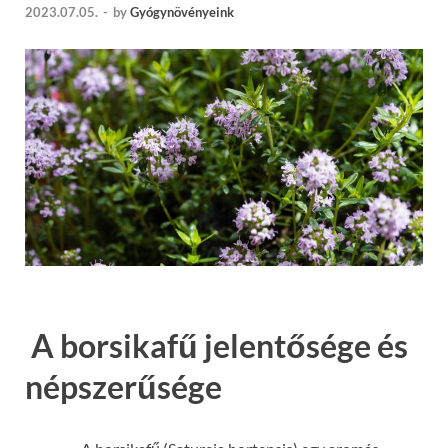
2023.07.05.
-
by
Gyógynövényeink
A borsikafű jelentősége és
népszerűsége