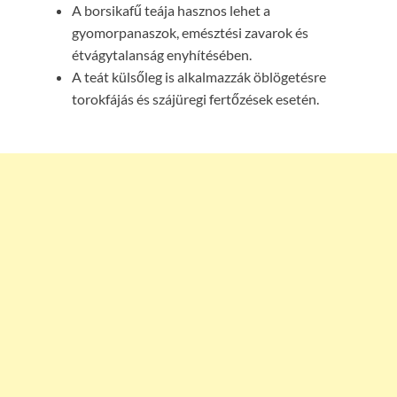
A borsikafű teája hasznos lehet a
gyomorpanaszok, emésztési zavarok és
étvágytalanság enyhítésében.
A teát külsőleg is alkalmazzák öblögetésre
torokfájás és szájüregi fertőzések esetén.