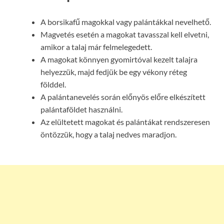
A borsikafű magokkal vagy palántákkal nevelhető.
Magvetés esetén a magokat tavasszal kell elvetni,
amikor a talaj már felmelegedett.
A magokat könnyen gyomirtóval kezelt talajra
helyezzük, majd fedjük be egy vékony réteg
földdel.
A palántanevelés során előnyös előre elkészített
palántaföldet használni.
Az elültetett magokat és palántákat rendszeresen
öntözzük, hogy a talaj nedves maradjon.