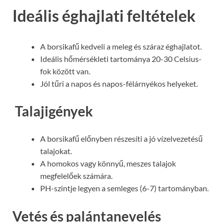
Ideális éghajlati feltételek
A borsikafű kedveli a meleg és száraz éghajlatot.
Ideális hőmérsékleti tartománya 20-30 Celsius-
fok között van.
Jól tűri a napos és napos-félárnyékos helyeket.
Talajigények
A borsikafű előnyben részesíti a jó vízelvezetésű
talajokat.
A homokos vagy könnyű, meszes talajok
megfelelőek számára.
PH-szintje legyen a semleges (6-7) tartományban.
Vetés és palántanevelés