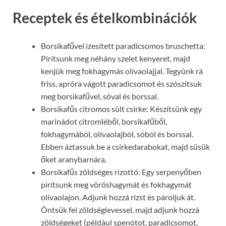
Receptek és ételkombinációk
Borsikafűvel ízesített paradicsomos bruschetta:
Pirítsunk meg néhány szelet kenyeret, majd
kenjük meg fokhagymás olívaolajjal. Tegyünk rá
friss, apróra vágott paradicsomot és szószítsuk
meg borsikafűvel, sóval és borssal.
Borsikafűs citromos sült csirke: Készítsünk egy
marinádot citromléből, borsikafűből,
fokhagymából, olívaolajból, sóból és borssal.
Ebben áztassuk be a csirkedarabokat, majd süsük
őket aranybarnára.
Borsikafűs zöldséges rizottó: Egy serpenyőben
pirítsunk meg vöröshagymát és fokhagymát
olívaolajon. Adjunk hozzá rizst és pároljuk át.
Öntsük fel zöldséglevessel, majd adjunk hozzá
zöldségeket (például spenótot, paradicsomot,