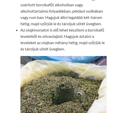
szárított borsikafűt alkoholban vagy
alkoholtartalmú folyadékban, például vodkában
vagy rum ban. Hagyjuk állni legalább két-három
hétig, majd szűrjük le és tároljuk sötét üvegben.
Az olajkivonatot is elő lehet készíteni a borsikafű
leveleiből és olívaolajból. Hagyjuk áztatni a
leveleket az olajban néhány hétig, majd szűrjük le
és tároljuk sötét üvegben.