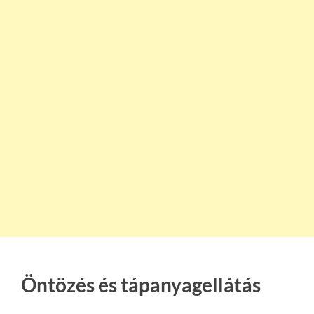
Öntözés és tápanyagellátás