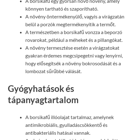
A borsikafű egy gyorsan növő növény, amely
könnyen tartható és szaporítható.
A növény öntermékenyülő, vagyis a virágzatán
belül a porzók megtermékenyítik a termőt.
A természetben a borsikafű vonzza a beporzó
rovarokat, például a méheket és a pillangókat.
A növény termesztése esetén a virágzatokat
gyakran érdemes megcsipegetni vagy lenyírni,
hogy elősegítsék a növény bokrosodását és a
lombozat sűrűbbé válását.
Gyógyhatások és
tápanyagtartalom
A borsikafű illóolajat tartalmaz, amelynek
antimikrobiális, gyulladáscsökkentő és
antibakteriális hatásai vannak.