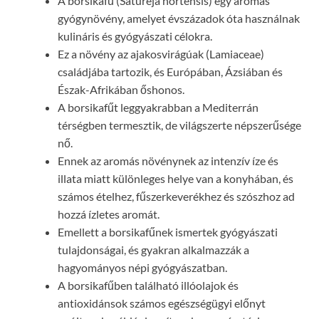
A borsikafű (Satureja hortensis) egy aromás
gyógynövény, amelyet évszázadok óta használnak
kulináris és gyógyászati célokra.
Ez a növény az ajakosvirágúak (Lamiaceae)
családjába tartozik, és Európában, Ázsiában és
Észak-Afrikában őshonos.
A borsikafűt leggyakrabban a Mediterrán
térségben termesztik, de világszerte népszerűsége
nő.
Ennek az aromás növénynek az intenzív íze és
illata miatt különleges helye van a konyhában, és
számos ételhez, fűszerkeverékhez és szószhoz ad
hozzá ízletes aromát.
Emellett a borsikafűnek ismertek gyógyászati
tulajdonságai, és gyakran alkalmazzák a
hagyományos népi gyógyászatban.
A borsikafűben található illóolajok és
antioxidánsok számos egészségügyi előnyt