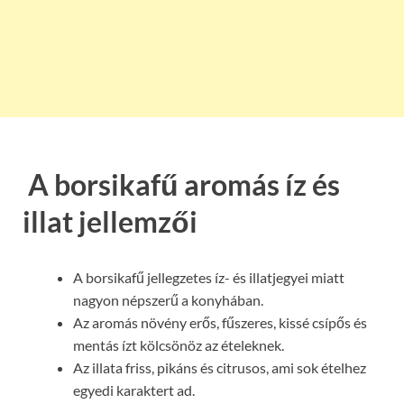
A borsikafű aromás íz és
illat jellemzői
A borsikafű jellegzetes íz- és illatjegyei miatt
nagyon népszerű a konyhában.
Az aromás növény erős, fűszeres, kissé csípős és
mentás ízt kölcsönöz az ételeknek.
Az illata friss, pikáns és citrusos, ami sok ételhez
egyedi karaktert ad.